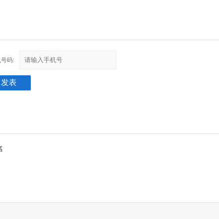
号码:
名