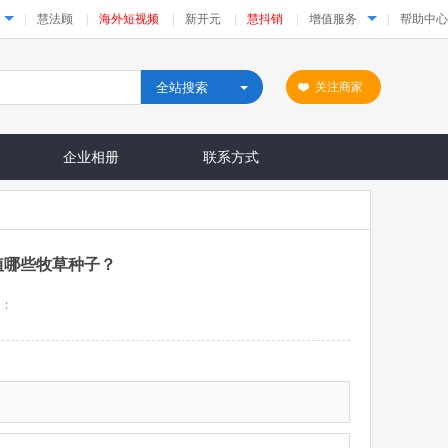
|
慧法顾
|
海外短视频
|
新开元
|
慧抖销
|
增值服务
|
帮助中心
全站搜索
关注商家
企业相册
联系方式
植哪些牧草种子？
：