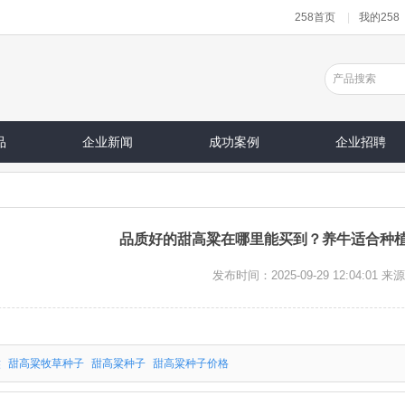
258首页
|
我的258
品
企业新闻
成功案例
企业招聘
品质好的甜高粱在哪里能买到？养牛适合种
发布时间：2025-09-29 12:04:01
来源
粱
甜高粱牧草种子
甜高粱种子
甜高粱种子价格