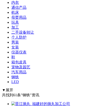
内衣
通信产品
机床
母婴用品
玩具
加工
二手设备转让
个人防护
男装
女装
仪器仪表
鞋
箱包皮具
宠物及园艺
汽车用品
钢铁
LED
▼展开
共找到61条"钢铁"资讯