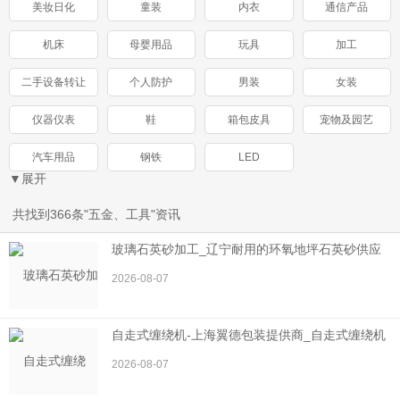
美妆日化
童装
内衣
通信产品
机床
母婴用品
玩具
加工
二手设备转让
个人防护
男装
女装
仪器仪表
鞋
箱包皮具
宠物及园艺
汽车用品
钢铁
LED
▼展开
共找到366条"五金、工具"资讯
玻璃石英砂加工_辽宁耐用的环氧地坪石英砂供应
2026-08-07
自走式缠绕机-上海翼德包装提供商_自走式缠绕机
2026-08-07