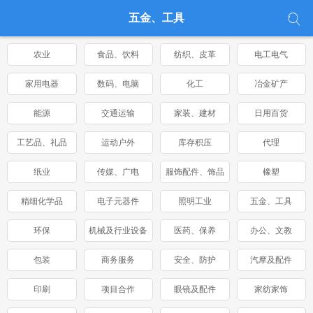
五金、工具
农业
食品、饮料
纺织、皮革
电工电气
家用电器
数码、电脑
化工
冶金矿产
能源
交通运输
家装、建材
日用百货
工艺品、礼品
运动户外
库存积压
代理
纸业
传媒、广电
服饰配件、饰品
橡塑
精细化学品
电子元器件
照明工业
五金、工具
环保
机械及行业设备
医药、保养
办公、文教
包装
商务服务
安全、防护
汽摩及配件
印刷
项目合作
眼镜及配件
家纺家饰